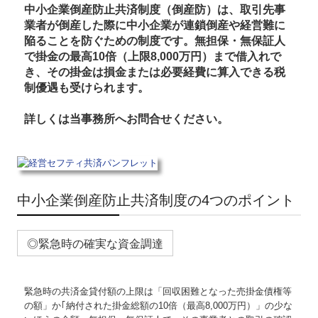
関与先向け融資商品ご紹介
中小企業倒産防止共済制度（倒産防）は、取引先事
業者が倒産した際に中小企業が連鎖倒産や経営難に
経営者お役立ち情報
陥ることを防ぐための制度です。無担保・無保証人
で掛金の最高10倍（上限8,000万円）まで借入れで
社長メニューASP版
き、その掛金は損金または必要経費に算入できる税
制優遇も受けられます。
TKCシステムQ&A
詳しくは当事務所へお問合せください。
経営改善オンデマンド講座
中小企業倒産防止共済制度の4つのポイント
◎緊急時の確実な資金調達
緊急時の共済金貸付額の上限は「回収困難となった売掛金債権等
の額」か｢納付された掛金総額の10倍（最高8,000万円）」の少な