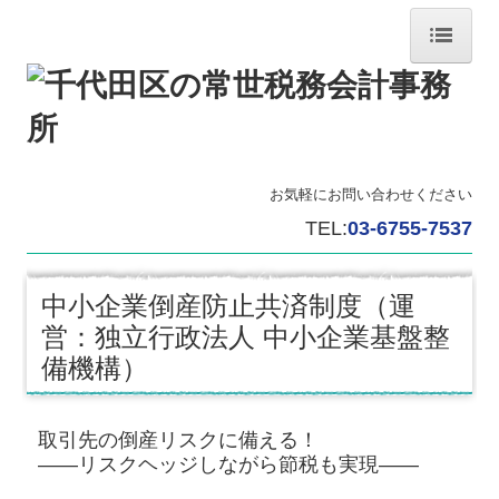
ホーム
事務所紹介
お気軽にお問い合わせください
交通案内
TEL:
03-6755-7537
業務案内
中小企業倒産防止共済制度（運
相続税額の早見表
営：独立行政法人 中小企業基盤整
リンク集
備機構）
お問合せ
取引先の倒産リスクに備える！
補助金・助成金・融資情報
――リスクヘッジしながら節税も実現――